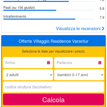
Pasti (su 156 giudizi)
5,8
Intrattenimento
7,9
Visualizza le recensioni
Offerte Villaggio Residence Varantur
Seleziona le date per visualizzare i prezzi.
Arrivo:
Partenza:
Adulti:
Bambini
0-
17
Codice
anni:
struttura:
Calcola