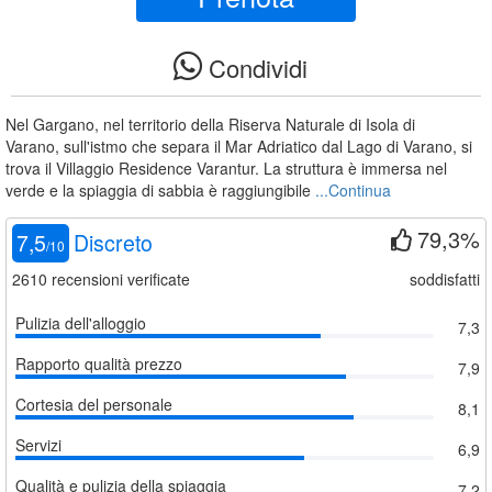
Condividi
Nel Gargano, nel territorio della Riserva Naturale di Isola di
Varano, sull'istmo che separa il Mar Adriatico dal Lago di Varano, si
trova il Villaggio Residence Varantur. La struttura è immersa nel
verde e la spiaggia di sabbia è raggiungibile
...Continua
79,3%
7,5
Discreto
/
10
2610
recensioni verificate
soddisfatti
Pulizia dell'alloggio
7,3
Rapporto qualità prezzo
7,9
Cortesia del personale
8,1
Servizi
6,9
Qualità e pulizia della spiaggia
7,2