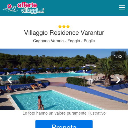
Me
Villaggio Residence Varantur
Cagnano Varano - Foggia - Puglia
1
/32
Le foto hanno un valore puramente illustrativo
Prenota