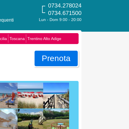
0734.278024
0734.671500
quenti
Lun - Dom 9:00 - 20:00
cilia
Toscana
Trentino Alto Adige
Prenota