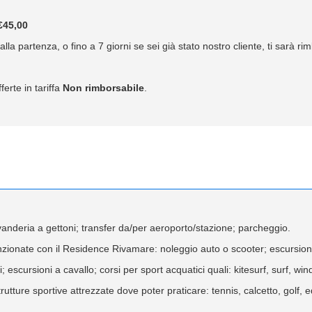
45,00
lla partenza, o fino a 7 giorni se sei già stato nostro cliente, ti sarà r
ferte in tariffa
Non rimborsabile
.
avanderia a gettoni; transfer da/per aeroporto/stazione; parcheggio.
enzionate con il Residence Rivamare: noleggio auto o scooter; escursioni 
 escursioni a cavallo; corsi per sport acquatici quali: kitesurf, surf, win
utture sportive attrezzate dove poter praticare: tennis, calcetto, golf, e