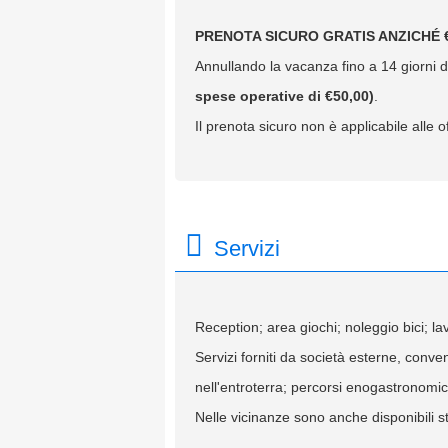
PRENOTA SICURO GRATIS ANZICHÉ €
Annullando la vacanza fino a 14 giorni da
spese operative di €50,00)
.
Il prenota sicuro non è applicabile alle of
Servizi
Reception; area giochi; noleggio bici; l
Servizi forniti da società esterne, conv
nell'entroterra; percorsi enogastronomici;
Nelle vicinanze sono anche disponibili str