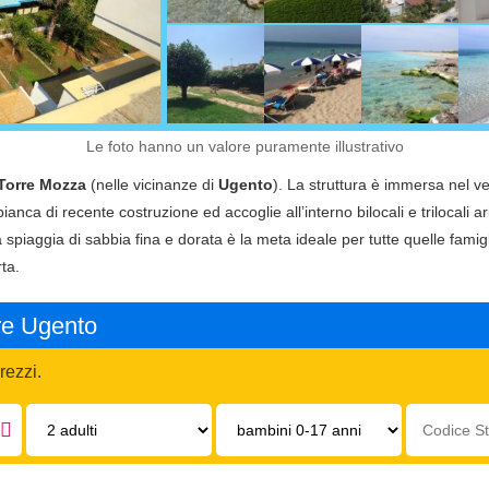
Le foto hanno un valore puramente illustrativo
Torre Mozza
(nelle vicinanze di
Ugento
). La struttura è immersa nel ve
nca di recente costruzione ed accoglie all’interno bilocali e trilocali ar
spiaggia di sabbia fina e dorata è la meta ideale per tutte quelle famiglie
ta.
re Ugento
rezzi.
Adulti:
Bambini
Codice
0-
struttura:
17
anni: