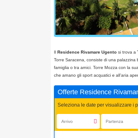
Il
Residence Rivamare Ugento
si trova a
Torre Saracena, consiste di una palazzina bia
famiglia o tra amici. Torre Mozza con la sua 
che amano gli sport acquatici e all’aria aper
Offerte Residence Rivama
Seleziona le date per visualizzare i p
Arrivo:
Partenza: