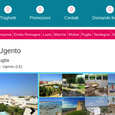
Traghetti
Promozioni
Contatti
Domande fre
mpania
Emilia Romagna
Lazio
Marche
Molise
Puglia
Sardegna
Si
Ugento
uglia
 - Ugento (LE)