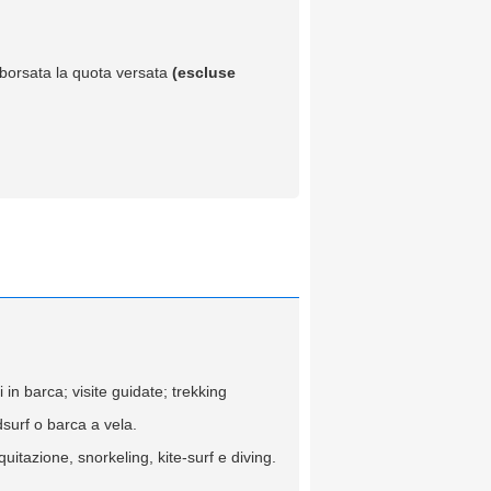
imborsata la quota versata
(escluse
in barca; visite guidate; trekking
dsurf o barca a vela.
quitazione, snorkeling, kite-surf e diving.