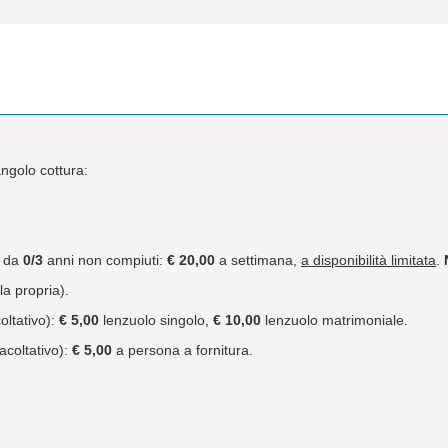
angolo cottura:
.
t da
0/3
anni non compiuti:
€ 20,00
a settimana,
a disponibilità limitata
.
la propria).
oltativo):
€ 5,00
lenzuolo singolo,
€ 10,00
lenzuolo matrimoniale.
acoltativo):
€ 5,00
a persona a fornitura.