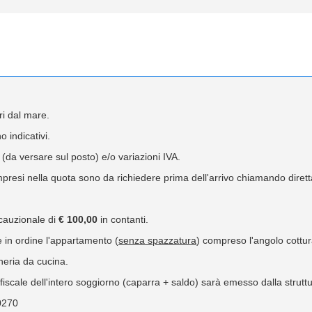
ri dal mare.
o indicativi.
 (da versare sul posto) e/o variazioni IVA.
ompresi nella quota sono da richiedere prima dell'arrivo chiamando dirett
 cauzionale di
€ 100,00
in contanti.
e in ordine l'appartamento (
senza spazzatura
) compreso l'angolo cottur
heria da cucina.
iscale dell'intero soggiorno (caparra + saldo) sarà emesso dalla struttur
0270