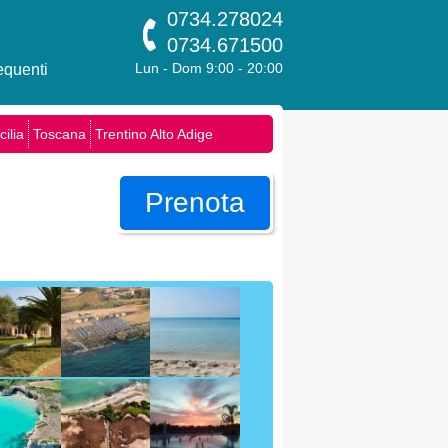
0734.278024
0734.671500
quenti
Lun - Dom 9:00 - 20:00
cilia
Toscana
Trentino Alto Adige
Prenota