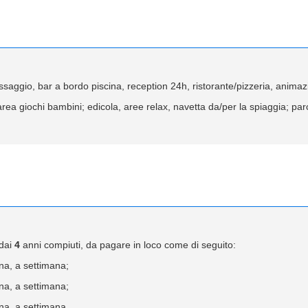
aggio, bar a bordo piscina, reception 24h, ristorante/pizzeria, animaz
ea giochi bambini; edicola, aree relax, navetta da/per la spiaggia; pa
 dai
4
anni compiuti, da pagare in loco come di seguito:
a, a settimana;
a, a settimana;
a, a settimana.