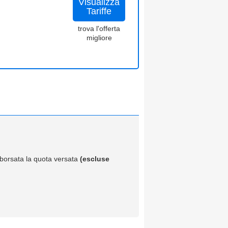
Visualizza
Tariffe
trova l'offerta
migliore
imborsata la quota versata
(escluse