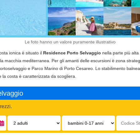
Le foto hanno un valore puramente illustrativo
ta ionica è situato il
Residence Porto Selvaggio
nella parte più alt
lla macchia mediterranea. Per gli amanti delle escursioni è zona strateg
 Portoselvaggio e Parco Marino di Porto Cesareo. Lo stabilimento balnea
he la costa è caratterizzata da scogliera.
elvaggio
rezzi.
Adulti:
Bambini
Codice
0-
struttura:
17
anni: