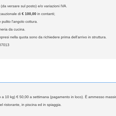
 (da versare sul posto) e/o variazioni IVA.
 cauzionale di
€ 100,00
in contanti;
 pulito l'angolo cottura.
heria da cucina.
mpresi nella quota sono da richiedere prima dell'arrivo in struttura.
07013
ino a 10 kg) € 50,00 a settimana (pagamento in loco). È ammesso massim
ristorante, in piscina ed in spiaggia.