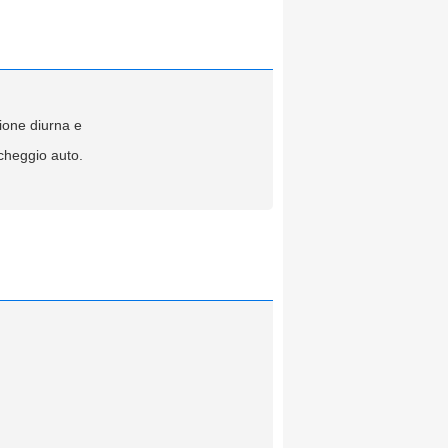
ione diurna e
rcheggio auto.