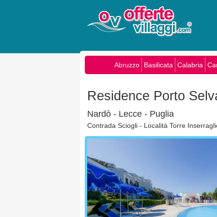
Abruzzo
Basilicata
Calabria
Ca
Residence Porto Selv
Nardò - Lecce - Puglia
Contrada Sciogli - Località Torre Inserragl