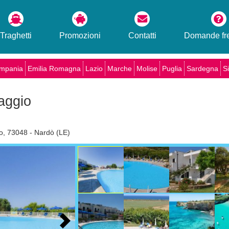
Traghetti
Promozioni
Contatti
Domande fre
mpania
Emilia Romagna
Lazio
Marche
Molise
Puglia
Sardegna
Si
aggio
io, 73048 - Nardò (LE)