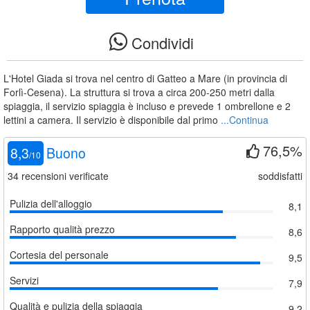
Condividi
L'Hotel Giada si trova nel centro di Gatteo a Mare (in provincia di
Forlì-Cesena). La struttura si trova a circa 200-250 metri dalla
spiaggia, il servizio spiaggia è incluso e prevede 1 ombrellone e 2
lettini a camera. Il servizio è disponibile dal primo
...Continua
76,5%
8,3
Buono
/
10
34
recensioni verificate
soddisfatti
Pulizia dell'alloggio
8,1
Rapporto qualità prezzo
8,6
Cortesia del personale
9,5
Servizi
7,9
Qualità e pulizia della spiaggia
9,2