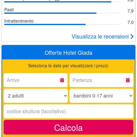
Pasti
7,9
Intrattenimento
7,0
Visualizza le recensioni
Offerte Hotel Giada
Seleziona le date per visualizzare i prezzi.
Arrivo:
Partenza:
Adulti:
Bambini
0-
17
Codice
anni:
struttura:
Calcola