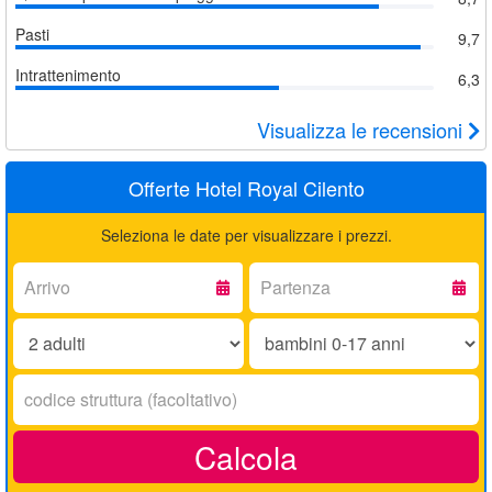
Pasti
9,7
Intrattenimento
6,3
Visualizza le recensioni
Offerte Hotel Royal Cilento
Seleziona le date per visualizzare i prezzi.
Arrivo:
Partenza:
Adulti:
Bambini
0-
17
Codice
anni:
struttura:
Calcola