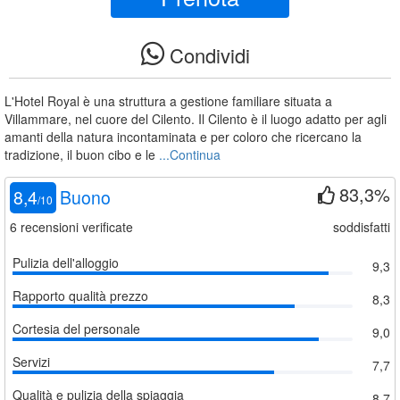
Condividi
L'Hotel Royal è una struttura a gestione familiare situata a
Villammare, nel cuore del Cilento. Il Cilento è il luogo adatto per agli
amanti della natura incontaminata e per coloro che ricercano la
tradizione, il buon cibo e le
...Continua
83,3%
8,4
Buono
/
10
6
recensioni verificate
soddisfatti
Pulizia dell'alloggio
9,3
Rapporto qualità prezzo
8,3
Cortesia del personale
9,0
Servizi
7,7
Qualità e pulizia della spiaggia
8,7