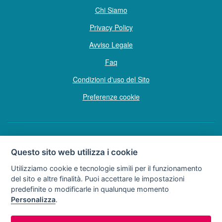
Chi Siamo
Privacy Policy
Avviso Legale
Faq
Condizioni d'uso del Sito
Preferenze cookie
Copyright © Tutti i diritti sono riservati
Questo sito web utilizza i cookie
Hello Vacanze S.r.L.
Utilizziamo cookie e tecnologie simili per il funzionamento
Soggetto sottoposto a direzione e coordinamento della F.lli Dionisi S.r.L.
del sito e altre finalità. Puoi accettare le impostazioni
unipersonale
predefinite o modificarle in qualunque momento
via A. Costa n° 2 - 63822 P. S. Giorgio (FM)
Personalizza
.
Partita IVA e Codice Fiscale 02257690442