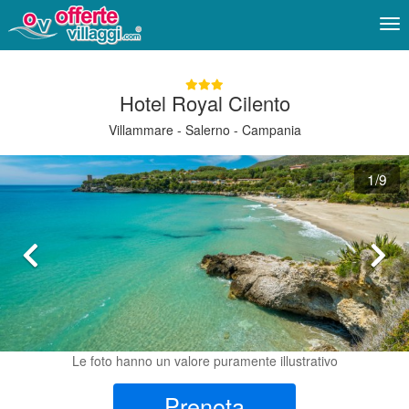
Me
Hotel Royal Cilento
Villammare - Salerno - Campania
1
/9
Le foto hanno un valore puramente illustrativo
Prenota