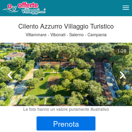
Me
Cilento Azzurro Villaggio Turistico
Villammare - Vibonati - Salerno - Campania
1
/28
Le foto hanno un valore puramente illustrativo
Prenota