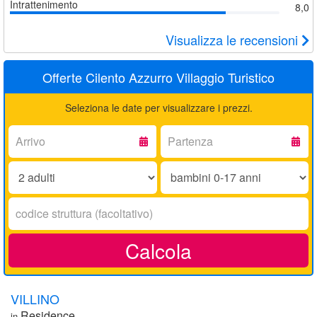
Intrattenimento
8,0
Visualizza le recensioni
Offerte Cilento Azzurro Villaggio Turistico
Seleziona le date per visualizzare i prezzi.
Arrivo:
Partenza:
Adulti:
Bambini
0-
17
Codice
anni:
struttura:
Calcola
VILLINO
Residence
in