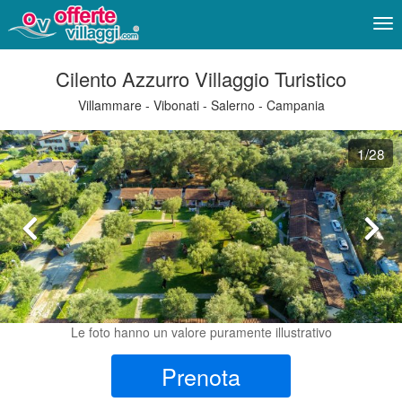
Me
Cilento Azzurro Villaggio Turistico
Villammare - Vibonati - Salerno - Campania
1
/28
Le foto hanno un valore puramente illustrativo
Prenota