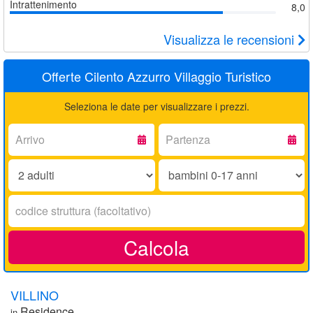
Intrattenimento
8,0
Visualizza le recensioni
Offerte Cilento Azzurro Villaggio Turistico
Seleziona le date per visualizzare i prezzi.
Arrivo:
Partenza:
Adulti:
Bambini
0-
17
Codice
anni:
struttura:
Calcola
VILLINO
Residence
in