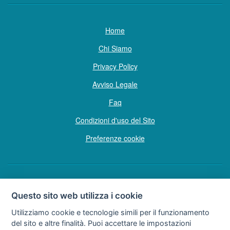
Home
Chi Siamo
Privacy Policy
Avviso Legale
Faq
Condizioni d'uso del Sito
Preferenze cookie
Copyright © Tutti i diritti sono riservati
Questo sito web utilizza i cookie
Hello Vacanze S.r.L.
Utilizziamo cookie e tecnologie simili per il funzionamento
Soggetto sottoposto a direzione e coordinamento della F.lli Dionisi S.r.L.
del sito e altre finalità. Puoi accettare le impostazioni
unipersonale