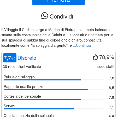
Condividi
Il Villaggio Il Carlino sorge a Marina di Pietrapaola, meta balneare
situata sulla costa ionica della Calabria. La località è rinomata per la
sua spiaggia di sabbia fine di colore grigio chiaro, conosciuta
localmente come "la spiaggia d'argento", e
...Continua
78,9%
7,7
Discreto
/
10
38
recensioni verificate
soddisfatti
Pulizia dell'alloggio
7,8
Rapporto qualità prezzo
8,5
Cortesia del personale
7,8
Servizi
7,1
Qualità e pulizia della spiaggia
8,5