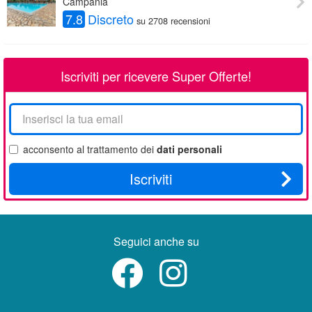
Campania
7.8
Discreto
su 2708 recensioni
Iscriviti per ricevere Super Offerte!
La
tua
email
acconsento al trattamento dei
dati personali
Iscriviti
Seguici anche su