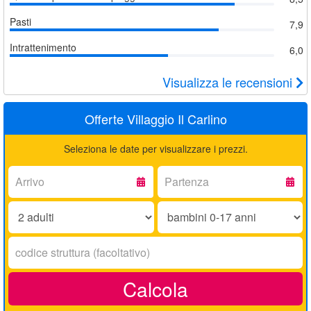
Pasti
7,9
Intrattenimento
6,0
Visualizza le recensioni
Offerte Villaggio Il Carlino
Seleziona le date per visualizzare i prezzi.
Arrivo:
Partenza:
Adulti:
Bambini
0-
17
Codice
anni:
struttura:
Calcola