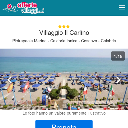
Me
Villaggio Il Carlino
Pietrapaola Marina - Calabria Ionica - Cosenza - Calabria
1
/19
Le foto hanno un valore puramente illustrativo
Prenota