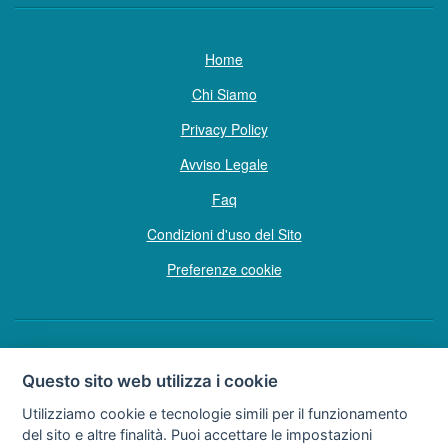
Home
Chi Siamo
Privacy Policy
Avviso Legale
Faq
Condizioni d'uso del Sito
Preferenze cookie
Copyright © Tutti i diritti sono riservati
Questo sito web utilizza i cookie
Hello Vacanze S.r.L.
Utilizziamo cookie e tecnologie simili per il funzionamento
Soggetto sottoposto a direzione e coordinamento della F.lli Dionisi S.r.L.
del sito e altre finalità. Puoi accettare le impostazioni
unipersonale