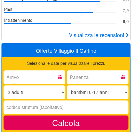
Pasti
7,9
Intrattenimento
6,0
Visualizza le recensioni
Offerte Villaggio Il Carlino
Seleziona le date per visualizzare i prezzi.
Arrivo:
Partenza:
Adulti:
Bambini
0-
17
Codice
anni:
struttura:
Calcola