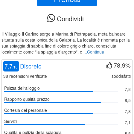
Condividi
Il Villaggio Il Carlino sorge a Marina di Pietrapaola, meta balneare
situata sulla costa ionica della Calabria. La località è rinomata per la
sua spiaggia di sabbia fine di colore grigio chiaro, conosciuta
localmente come "la spiaggia d'argento", e
...Continua
78,9%
7,7
Discreto
/
10
38
recensioni verificate
soddisfatti
Pulizia dell'alloggio
7,8
Rapporto qualità prezzo
8,5
Cortesia del personale
7,8
Servizi
7,1
Qualità e pulizia della spiaggia
8,5