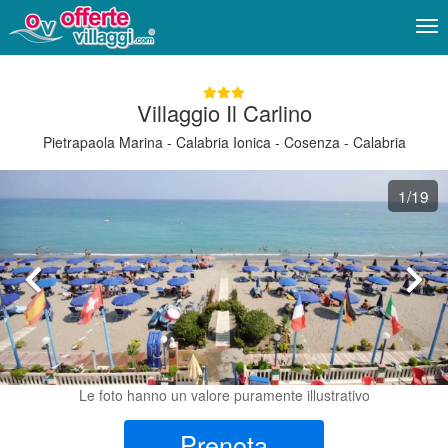
Me
Villaggio Il Carlino
Pietrapaola Marina - Calabria Ionica - Cosenza - Calabria
1
/19
Le foto hanno un valore puramente illustrativo
Prenota