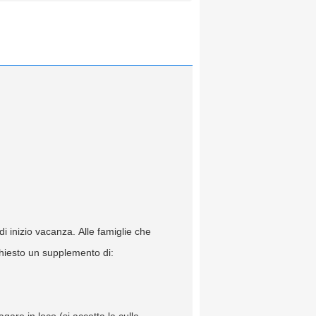
i inizio vacanza. Alle famiglie che
ichiesto un supplemento di:
are in loco (si accetta la culla