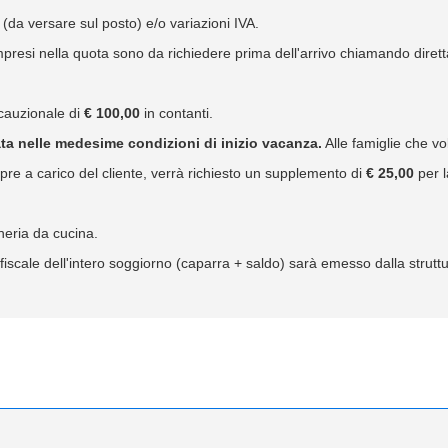
 (da versare sul posto) e/o variazioni IVA.
ompresi nella quota sono da richiedere prima dell'arrivo chiamando dirett
 cauzionale di
€ 100,00
in contanti.
ta nelle medesime condizioni di inizio vacanza.
Alle famiglie che vo
re a carico del cliente, verrà richiesto un supplemento di
€ 25,00
per l
heria da cucina.
iscale dell'intero soggiorno (caparra + saldo) sarà emesso dalla struttur