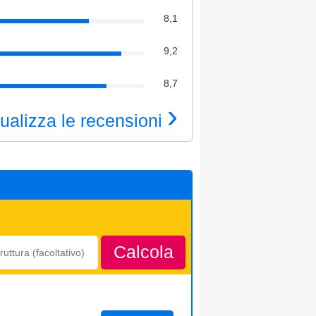
8,1
9,2
8,7
›
ualizza le recensioni
Calcola