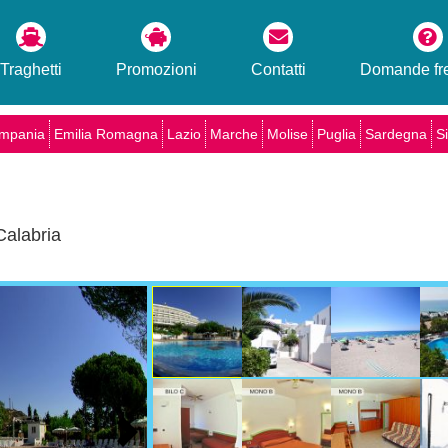
Traghetti
Promozioni
Contatti
Domande fre
mpania
Emilia Romagna
Lazio
Marche
Molise
Puglia
Sardegna
Si
Calabria