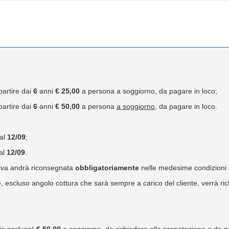
 partire dai
6
anni
€ 25,00
a persona a soggiorno, da pagare in loco;
 partire dai
6
anni
€ 50,00
a persona
a soggiorno
, da pagare in loco.
al
12/09
;
al
12/09
.
ativa andrà riconsegnata
obbligatoriamente
nelle medesime condizioni d
e, escluso angolo cottura che sarà sempre a carico del cliente, verrà r
ia esclusa)
€ 50,00
a soggiorno, da richiedere alla prenotazione e da pag