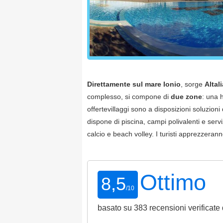
Direttamente sul mare
Ionio
, sorge
Altal
complesso, si compone di
due zone
: una 
offertevillaggi sono a disposizioni soluzioni
dispone di piscina, campi polivalenti e serviz
calcio e beach volley. I turisti apprezzeranno
Ottimo
8,5
/
10
basato su
383
recensioni verificate 