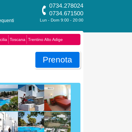
0734.278024
0734.671500
quenti
Lun - Dom 9:00 - 20:00
cilia
Toscana
Trentino Alto Adige
Prenota