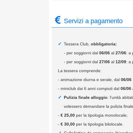
Servizi a pagamento
Tessera Club,
obbligatoria:
- per soggiorni dal
06/06
al
27/06
: a
- per soggiorni dal
27/06
al
12/09
: a
La tessera comprende:
- animazione diurna e serale, dal
06/06
- miniclub dai 6 anni compiuti dal
06/06
Pulizia finale alloggio
: l'unità abit
volessero demandare la pulizia final
-
€ 25,00
per la tipologia monolocale;
-
€ 30,00
per la tipologia bilolocale.
Culla/lettino da campeggio (biancher