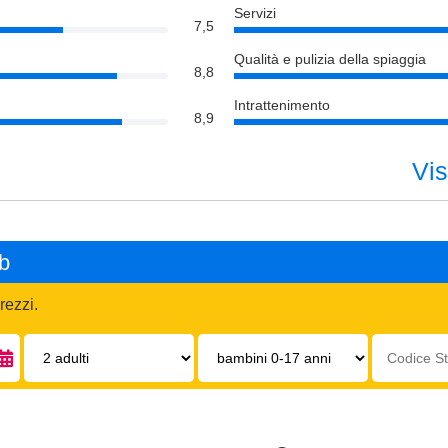
Servizi
7,5
Qualità e pulizia della spiaggia
8,8
Intrattenimento
8,9
Vis
ub
rezzi.
Adulti:
Bambini
Codice
0-
struttura:
17
anni: