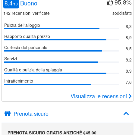
95,8%
8,4
Buono
/
10
142
recensioni verificate
soddisfatti
Pulizia dell'alloggio
8,3
Rapporto qualità prezzo
8,9
Cortesia del personale
8,5
Servizi
8,2
Qualità e pulizia della spiaggia
8,9
Intrattenimento
7,6
Visualizza le recensioni
Prenota sicuro
PRENOTA SICURO GRATIS ANZICHÉ €45,00