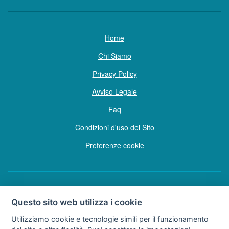
Home
Chi Siamo
Privacy Policy
Avviso Legale
Faq
Condizioni d'uso del Sito
Preferenze cookie
Copyright © Tutti i diritti sono riservati
Questo sito web utilizza i cookie
Hello Vacanze S.r.L.
Utilizziamo cookie e tecnologie simili per il funzionamento
Soggetto sottoposto a direzione e coordinamento della F.lli Dionisi S.r.L.